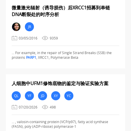
微量激光辐射（诱导损伤）后XRCC1招募到单链
DNA断裂处的时序分析
JR
03/05/2016
9359
... For example, in the repair of Single Strand Breaks (SSB) the
proteins
PARP1
, XRCC1, Polymerase Beta
人细胞中UFM1修饰底物的鉴定与验证实验方案
QL
YF
JD
XY
YC
07/20/2026
498
... , valosin-containing protein (VCP/p97), fatty acid synthase
(FASN), poly (ADP-ribose) polymerase-1