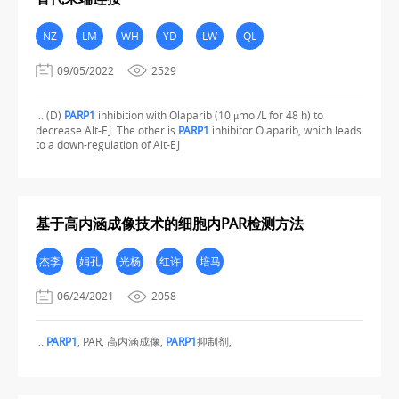
NZ
LM
WH
YD
LW
QL
09/05/2022
2529
... (D)
PARP1
inhibition with Olaparib (10 μmol/L for 48 h) to
decrease Alt-EJ. The other is
PARP1
inhibitor Olaparib, which leads
to a down-regulation of Alt-EJ
基于高内涵成像技术的细胞内PAR检测方法
杰李
娟孔
光杨
红许
培马
06/24/2021
2058
...
PARP1
, PAR, 高内涵成像,
PARP1
抑制剂,