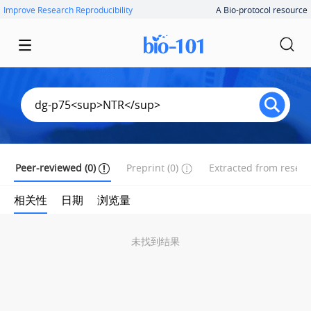
Improve Research Reproducibility
A Bio-protocol resource
Peer-reviewed (0)
Preprint (0)
Extracted from researc
相关性
日期
浏览量
未找到结果