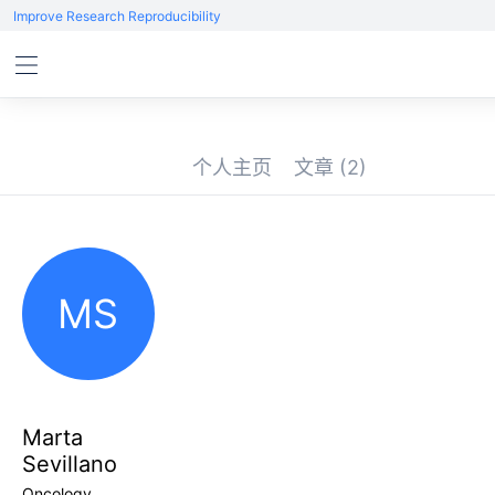
Improve Research Reproducibility
个人主页
文章
(2)
MS
Marta
Sevillano
Oncology