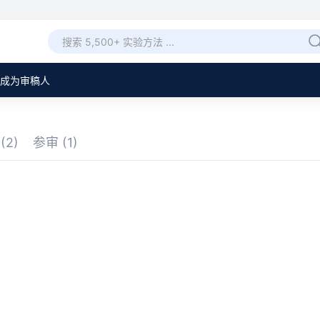
成为审稿人
章
(2)
参审
(1)