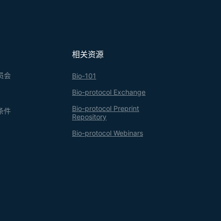
相关资源
员会
Bio-101
Bio-protocol Exchange
Bio-protocol Preprint
条件
Repository
Bio-protocol Webinars