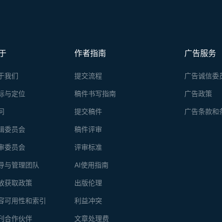
于
作者指南
广告服务
于我们
提交流程
广告诚信委
标与定位
稿件书写指南
广告政策
问
提交稿件
广告条款和
辑委员会
稿件评审
审委员会
评审标准
导与管理团队
AI使用指南
放获取政策
出版伦理
容可用性和索引
利益冲突
刊合作伙伴
文章处理费