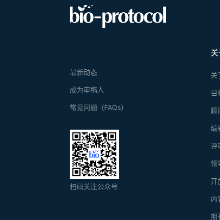
关
最新动态
关
成为审稿人
目
常见问题（FAQs）
顾
编
评
领
开
扫码关注公众号
内
期