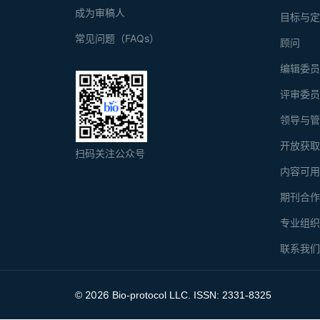
成为审稿人
目标与
常见问题（FAQs）
顾问
编辑委
评审委
领导与
开放获
扫码关注公众号
内容可
期刊合
专业组
联系我
2026
©
Bio-protocol LLC. ISSN: 2331-8325