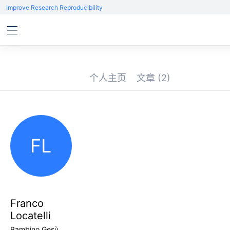
Improve Research Reproducibility
个人主页
文章
(2)
FL
Franco
Locatelli
Bambino Gesù