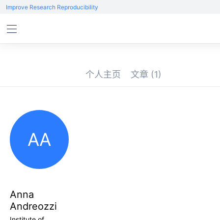
Improve Research Reproducibility
个人主页
文章
(1)
AA
Anna
Andreozzi
Institute of