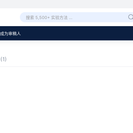
成为审稿人
章
(1)