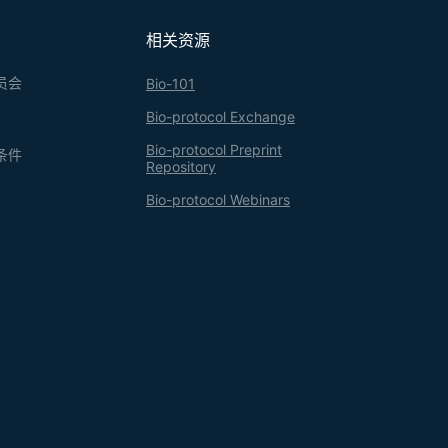
相关资源
员会
Bio-101
Bio-protocol Exchange
Bio-protocol Preprint
条件
Repository
Bio-protocol Webinars