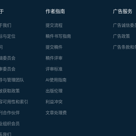
于
作者指南
广告服务
于我们
提交流程
广告诚信委
标与定位
稿件书写指南
广告政策
问
提交稿件
广告条款和
辑委员会
稿件评审
审委员会
评审标准
导与管理团队
AI使用指南
放获取政策
出版伦理
容可用性和索引
利益冲突
刊合作伙伴
文章处理费
业组织会员
系我们