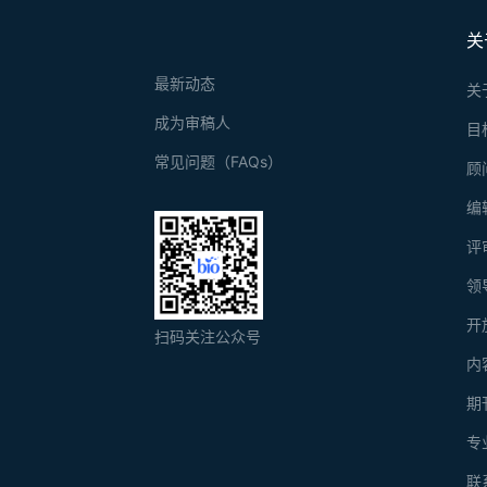
关
最新动态
关
成为审稿人
目
常见问题（FAQs）
顾
编
评
领
开
扫码关注公众号
内
期
专
联