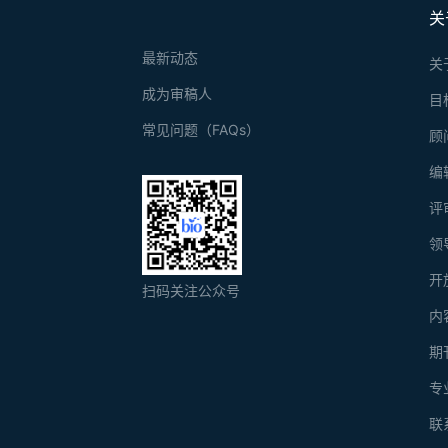
关
最新动态
关
成为审稿人
目
常见问题（FAQs）
顾
编
评
领
开
扫码关注公众号
内
期
专
联