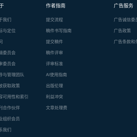
于
作者指南
广告服务
于我们
提交流程
广告诚信委
标与定位
稿件书写指南
广告政策
问
提交稿件
广告条款和
辑委员会
稿件评审
审委员会
评审标准
导与管理团队
AI使用指南
放获取政策
出版伦理
容可用性和索引
利益冲突
刊合作伙伴
文章处理费
业组织会员
系我们