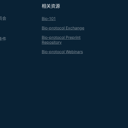
相关资源
员会
Bio-101
Bio-protocol Exchange
Bio-protocol Preprint
条件
Repository
Bio-protocol Webinars