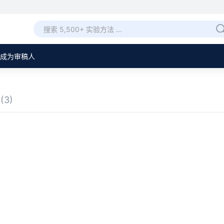
成为审稿人
章
(3)