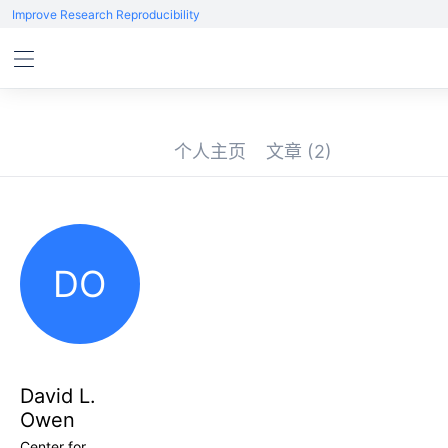
Improve Research Reproducibility
个人主页
文章
(2)
DO
David L.
Owen
Center for