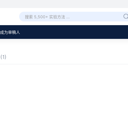
成为审稿人
章
(1)