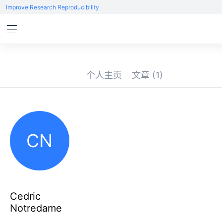
Improve Research Reproducibility
个人主页
文章
(1)
CN
Cedric
Notredame