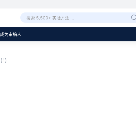
成为审稿人
章
(1)