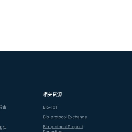
相关资源
员会
Bio-101
Bio-protocol Exchange
Bio-protocol Preprint
条件
Repository