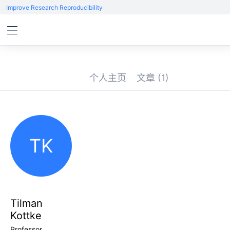
Improve Research Reproducibility
个人主页
文章
(1)
TK
Tilman
Kottke
Professor,