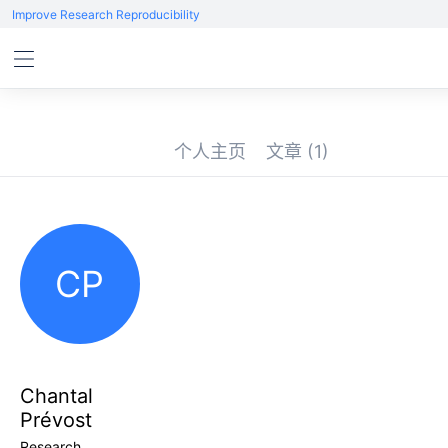
Improve Research Reproducibility
个人主页
文章
(1)
CP
Chantal
Prévost
Research