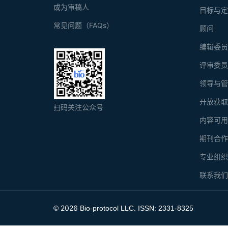
成为审稿人
目标与
常见问题（FAQs）
顾问
编辑委
评审委
领导与
开放获
扫码关注公众号
内容可
期刊合
专业组
联系我
2026
©
Bio-protocol LLC. ISSN: 2331-8325