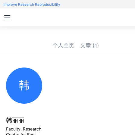
Improve Research Reproducibility
个人主页
文章
(1)
韩
韩丽丽
Faculty, Research
Centre for Eco-