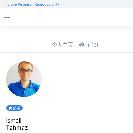
Improve Research Reproducibility
个人主页
参审
(6)
编委
Ismail
Tahmaz