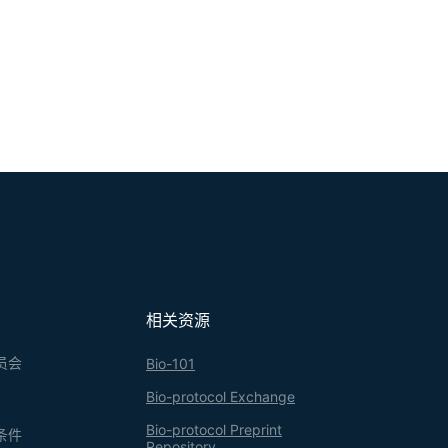
相关资源
员会
Bio-101
Bio-protocol Exchange
Bio-protocol Preprint
条件
Repository