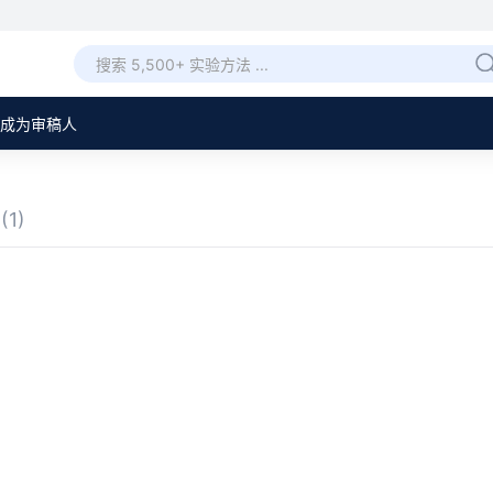
成为审稿人
章
(1)