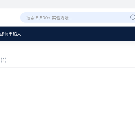
成为审稿人
章
(1)