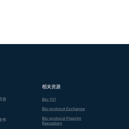
相关资源
员会
Bio-101
Bio-protocol Exchange
Bio-protocol Preprint
条件
Repository