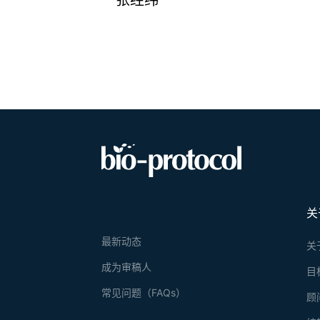
张经纬
关
最新动态
关
成为审稿人
目
常见问题（FAQs）
顾