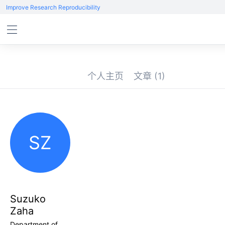
Improve Research Reproducibility
个人主页
文章
(1)
SZ
Suzuko
Zaha
Department of