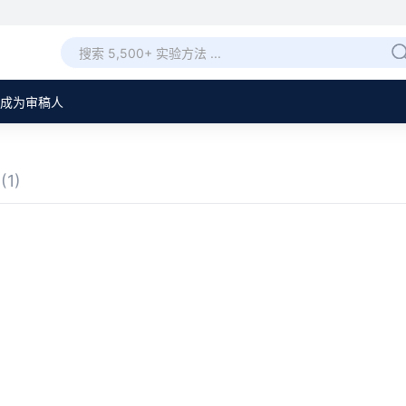
成为审稿人
章
(1)