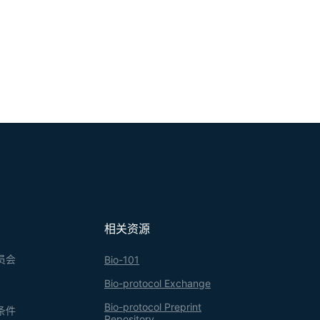
相关资源
员会
Bio-101
Bio-protocol Exchange
Bio-protocol Preprint
条件
Repository