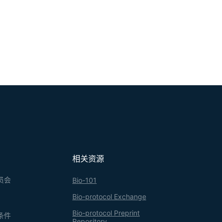
相关资源
员会
Bio-101
Bio-protocol Exchange
Bio-protocol Preprint
条件
Repository