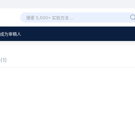
成为审稿人
章
(1)