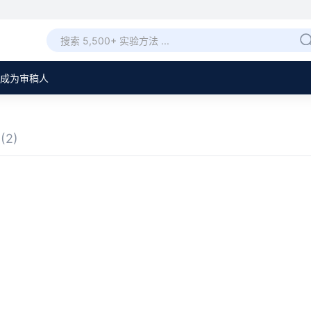
成为审稿人
审
(2)