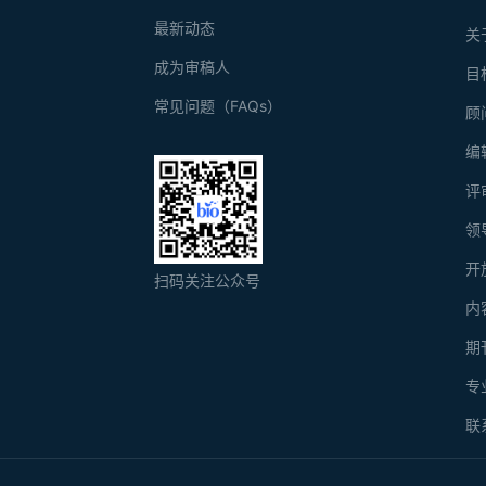
最新动态
关
成为审稿人
目
常见问题（FAQs）
顾
编
评
领
开
扫码关注公众号
内
期
专
联