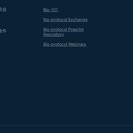
员会
Bio-101
Bio-protocol Exchange
Bio-protocol Preprint
条件
Repository
Bio-protocol Webinars