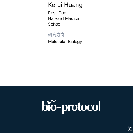
Kerui Huang
Post-Doc,
Harvard Medical
School
研究方向
Molecular Biology
关