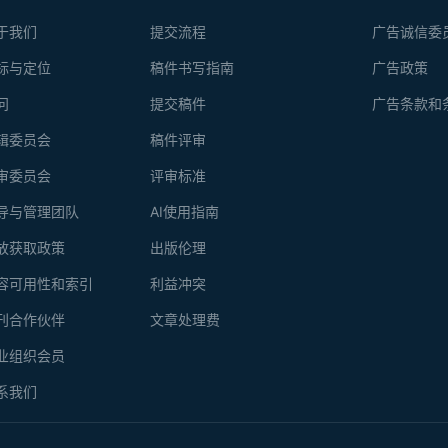
于我们
提交流程
广告诚信委
标与定位
稿件书写指南
广告政策
问
提交稿件
广告条款和
辑委员会
稿件评审
审委员会
评审标准
导与管理团队
AI使用指南
放获取政策
出版伦理
容可用性和索引
利益冲突
刊合作伙伴
文章处理费
业组织会员
系我们