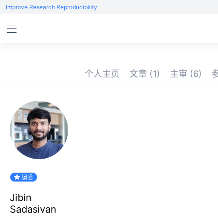
Improve Research Reproducibility
个人主页
文章
(1)
主审
(6)
编委
Jibin
Sadasivan