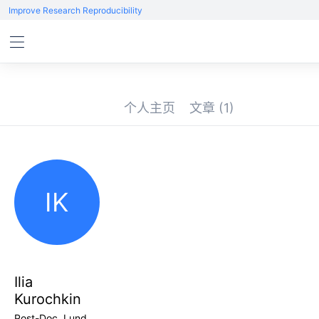
Improve Research Reproducibility
个人主页
文章
(1)
IK
Ilia
Kurochkin
Post-Doc, Lund