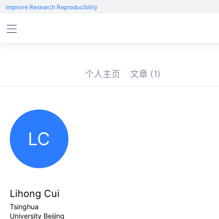
Improve Research Reproducibility
个人主页
文章
(1)
LC
Lihong Cui
Tsinghua
University Beijing