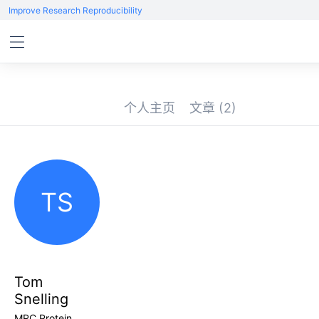
Improve Research Reproducibility
个人主页
文章
(2)
TS
Tom
Snelling
MRC Protein