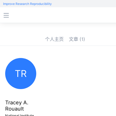
Improve Research Reproducibility
个人主页
文章
(1)
TR
Tracey A.
Rouault
National Institute