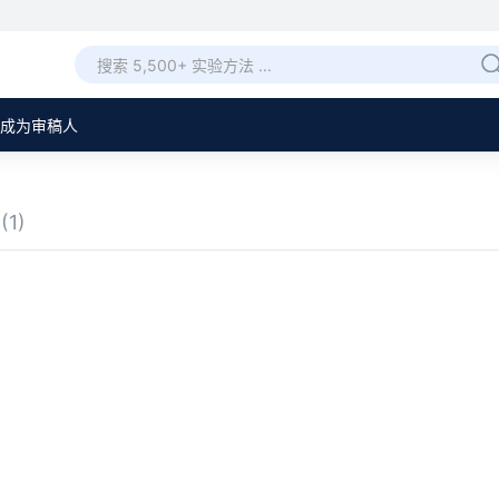
成为审稿人
章
(1)