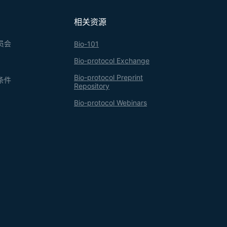
相关资源
员会
Bio-101
Bio-protocol Exchange
Bio-protocol Preprint
条件
Repository
Bio-protocol Webinars