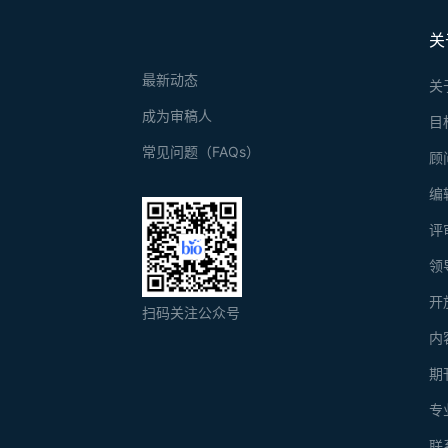
关
最新动态
关
成为审稿人
目
常见问题（FAQs）
顾
编
评
领
开
扫码关注公众号
内
期
专
联