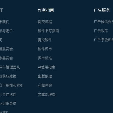
于
作者指南
广告服务
于我们
提交流程
广告诚信委
标与定位
稿件书写指南
广告政策
问
提交稿件
广告条款和
辑委员会
稿件评审
审委员会
评审标准
导与管理团队
AI使用指南
放获取政策
出版伦理
容可用性和索引
利益冲突
刊合作伙伴
文章处理费
业组织会员
系我们