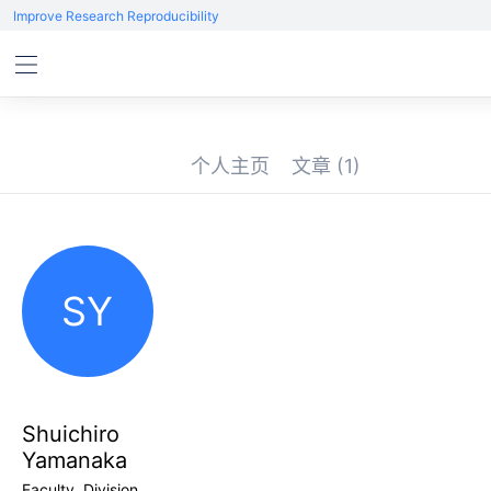
Improve Research Reproducibility
个人主页
文章
(1)
SY
Shuichiro
Yamanaka
Faculty, Division