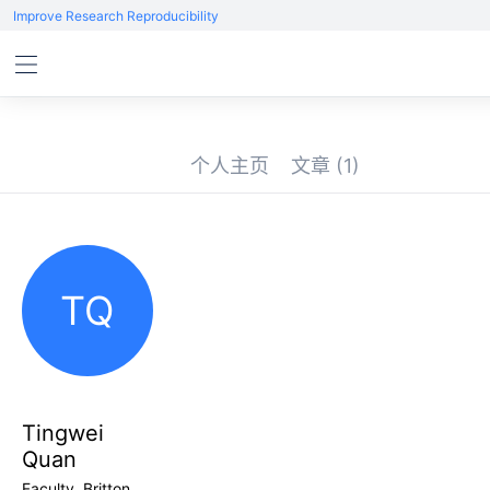
Improve Research Reproducibility
个人主页
文章
(1)
TQ
Tingwei
Quan
Faculty, Britton