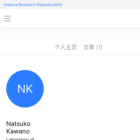
Improve Research Reproducibility
个人主页
文章
(1)
NK
Natsuko
Kawano
Laboratory of