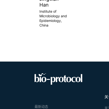
Han
Institute of
Microbiology and
Epidemiology,
China
关
最新动态
关