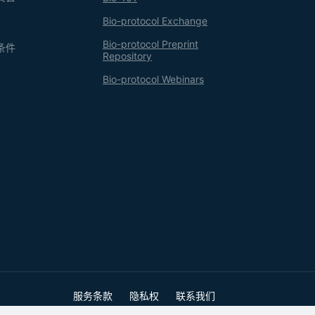
Bio-protocol Exchange
Bio-protocol Preprint
条件
Repository
Bio-protocol Webinars
服务条款
隐私权
联系我们