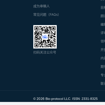
成为审稿人
目
常见问题（FAQs）
顾
编
评
领
开
扫码关注公众号
内
期
专
联
2026
©
Bio-protocol LLC. ISSN: 2331-8325