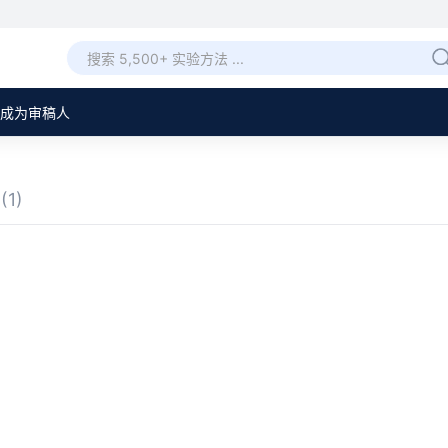
成为审稿人
章
(1)