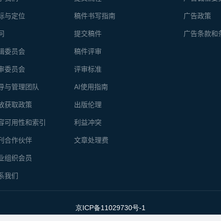
标与定位
稿件书写指南
广告政策
问
提交稿件
广告条款和
辑委员会
稿件评审
审委员会
评审标准
导与管理团队
AI使用指南
放获取政策
出版伦理
容可用性和索引
利益冲突
刊合作伙伴
文章处理费
业组织会员
系我们
京ICP备11029730号-1