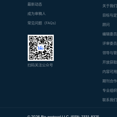
最新动态
关于我
成为审稿人
目标与
常见问题（FAQs）
顾问
编辑委
评审委
领导与
开放获
扫码关注公众号
内容可
期刊合
专业组
联系我
2026
©
Bio-protocol LLC. ISSN: 2331-8325