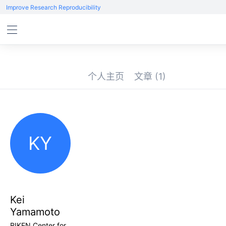
Improve Research Reproducibility
个人主页
文章
(1)
KY
Kei
Yamamoto
RIKEN Center for