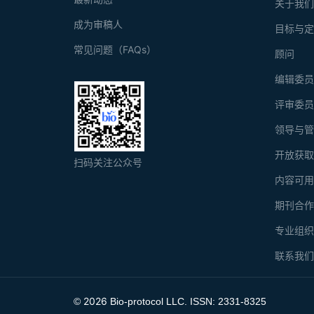
关于我
成为审稿人
目标与
常见问题（FAQs）
顾问
编辑委
评审委
领导与
开放获
扫码关注公众号
内容可
期刊合
专业组
联系我
2026
©
Bio-protocol LLC. ISSN: 2331-8325