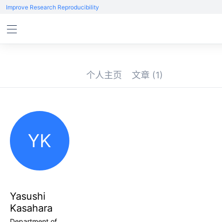
Improve Research Reproducibility
个人主页
文章
(1)
YK
Yasushi
Kasahara
Department of