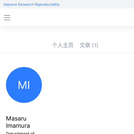
Improve Research Reproducibility
个人主页
文章
(1)
MI
Masaru
Imamura
Department of