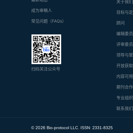
关于我
成为审稿人
目标与
常见问题（FAQs）
顾问
编辑委
评审委
领导与
开放获
扫码关注公众号
内容可
期刊合
专业组
联系我
2026
©
Bio-protocol LLC. ISSN: 2331-8325