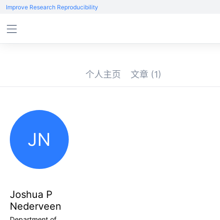
Improve Research Reproducibility
个人主页
文章
(1)
JN
Joshua P
Nederveen
Department of