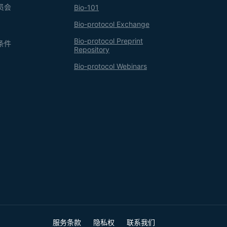
员会
Bio-101
Bio-protocol Exchange
Bio-protocol Preprint
条件
Repository
Bio-protocol Webinars
服务条款
隐私权
联系我们