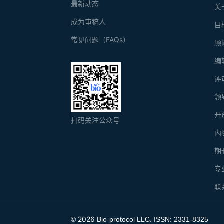
最新动态
关
成为审稿人
目
常见问题（FAQs）
顾
编
评
领
开
扫码关注公众号
内
期
专
联
2026
©
Bio-protocol LLC. ISSN: 2331-8325