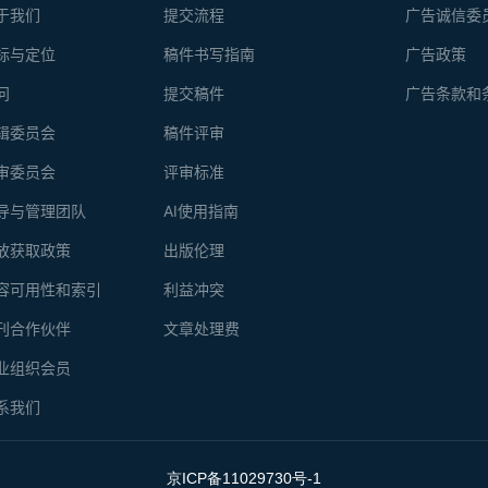
于我们
提交流程
广告诚信委
标与定位
稿件书写指南
广告政策
问
提交稿件
广告条款和
辑委员会
稿件评审
审委员会
评审标准
导与管理团队
AI使用指南
放获取政策
出版伦理
容可用性和索引
利益冲突
刊合作伙伴
文章处理费
业组织会员
系我们
京ICP备11029730号-1