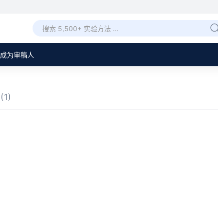
成为审稿人
章
(1)