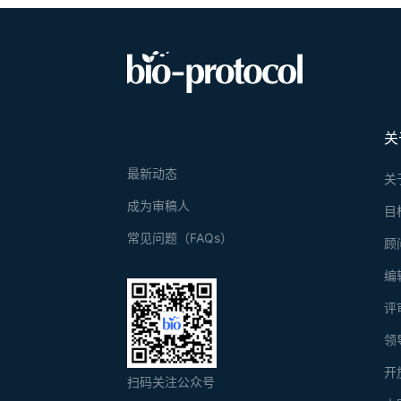
关
最新动态
关
成为审稿人
目
常见问题（FAQs）
顾
编
评
领
开
扫码关注公众号