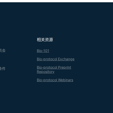
相关资源
员会
Bio-101
Bio-protocol Exchange
Bio-protocol Preprint
条件
Repository
Bio-protocol Webinars