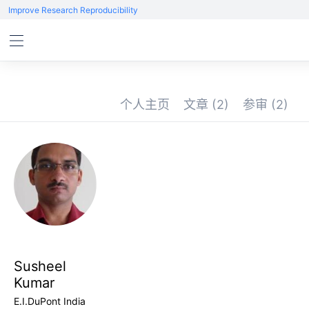
Improve Research Reproducibility
个人主页
文章
(2)
参审
(2)
Susheel
Kumar
E.I.DuPont India