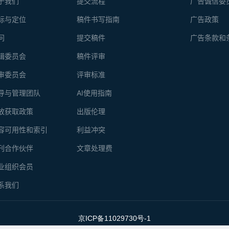
于我们
提交流程
广告诚信委
标与定位
稿件书写指南
广告政策
问
提交稿件
广告条款和
辑委员会
稿件评审
审委员会
评审标准
导与管理团队
AI使用指南
放获取政策
出版伦理
容可用性和索引
利益冲突
刊合作伙伴
文章处理费
业组织会员
系我们
京ICP备11029730号-1