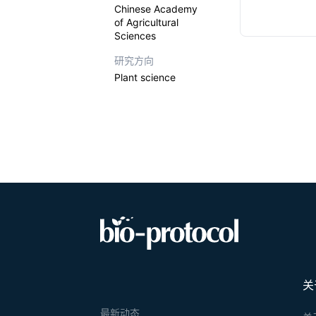
Chinese Academy
of Agricultural
Sciences
研究方向
Plant science
关
最新动态