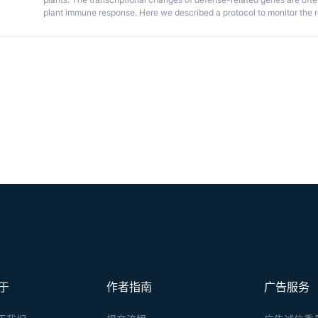
plant immune response. Here we described a protocol to monitor the r
Nicotiana benthamiana
upon treatment with PAMPs. The procedure in
isolation, cDNA synthesis, quantitative real-time PCR and data analysi
marker gene expression triggered by different PAMPs in
N. benthami
于
作者指南
广告服务