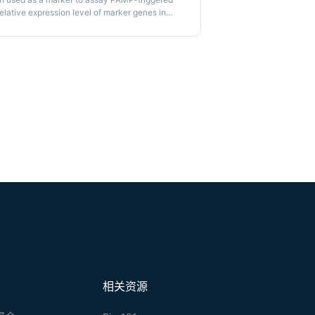
elative expression level of marker genes in
cludes leaf treatment using PAMPs, total RNA
s. This protocol is applicable to monitor
ana
.
相关资源