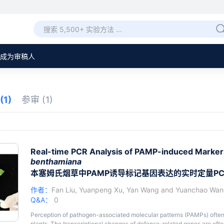
成为审稿人
(1)
参审
(1)
Real-time PCR Analysis of PAMP-induced Marker
benthamiana
本塞姆氏烟草中PAMP诱导标记基因表达的实时定量PC
作者：
Fan Liu
,
Yuanpeng Xu
,
Yan Wang
and
Yuanchao Wan
Q&A：
0
Perception of pathogen-associated molecular patterns (PAMPs) often 
plants. The transcriptional changes of defense-related genes are of