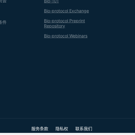
员会
Bio-101
Bio-protocol Exchange
Bio-protocol Preprint
条件
Repository
Bio-protocol Webinars
服务条款
隐私权
联系我们