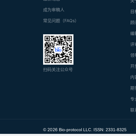
关
成为审稿人
目
常见问题（FAQs）
顾
编
评
领
开
扫码关注公众号
内
期
专
联
2026
©
Bio-protocol LLC. ISSN: 2331-8325