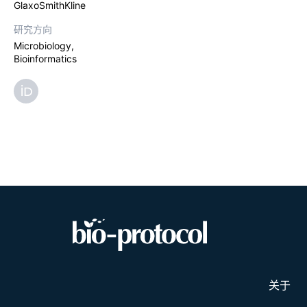
GlaxoSmithKline
研究方向
Microbiology,
Bioinformatics
关于