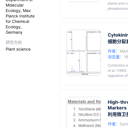
plants and ca
Molecular
phosphorous,
Ecology, Max
environmenta
Planck Institute
colonization
for Chemical
value for hi
Ecology,
blumenol der
Germany
spectrometry
Cytokini
economically
细胞分裂
研究方向
Plant science
作者：
Mart
浏览量：
1
Cytokinins a
et al.
(1965).
regulation o
conditions su
herbivores (
their change
This protoco
mixed-mode s
High-thr
Kojima
et al
.
Markers
Nicotiana at
利用微卫
Agrobacteri
glasshouse a
作者：
Sam
interactions.