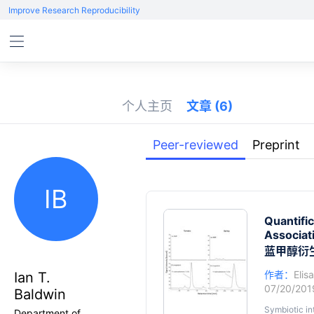
Improve Research Reproducibility
个人主页
文章
(6)
Peer-reviewed
Preprint
IB
Quantifi
Associat
蓝甲醇衍
作者：
Elis
Ian T.
07/20/20
Baldwin
Symbiotic in
Department of