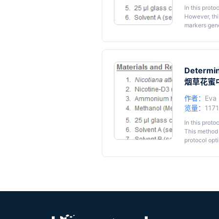
In this proto
However, this
markers gene
protocol opt
isolation (f
Determin
烟草花蜜
作者：
Eva
览量：
117
In this proto
This method i
protocol opt