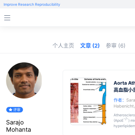
Improve Research Reproducibility
个人主页
文章
(2)
参审
(6)
Aorta At
高血脂小
作者：
Sar
Habenicht
评审
Atherosclero
-/-
(ApoE
) m
Sarajo
hyperlipidem
Mohanta
design for le