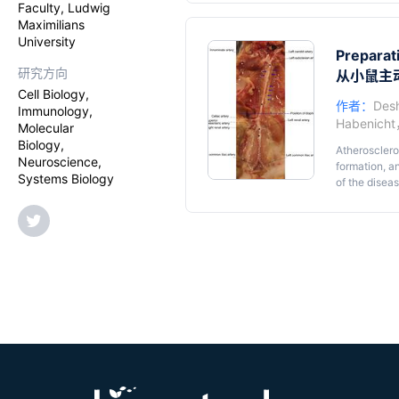
age, the loca
Faculty, Ludwig
addressed to
Maximilians
University
Preparat
研究方向
从小鼠主
Cell Biology,
作者：
Des
Immunology,
Habenicht
Molecular
Biology,
Atheroscleros
Neuroscience,
formation, an
Systems Biology
of the disea
adventitia (
in the aorta
Mohanta
et a
are conflict
animals, the 
(Campbell
et
in the aorta 
et al.
, 2015;
documents
b
hurdles incl
tree that ar
protocols of
lymphoid clu