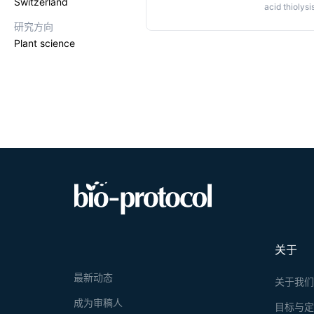
Switzerland
acid thiolys
hydrochlorid
研究方向
quantified 
Plant science
spectrometry
structural ch
estimation o
the presence 
关于
最新动态
关于我
成为审稿人
目标与