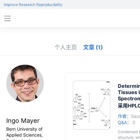
Improve Research Reproducibility
个人主页
文章
(1)
Determin
Tissues 
Spectro
采用HPL
作者：
Saur
Ingo Mayer
Q&A：
0
Bern University of
Condensed ta
Applied Sciences,
structure, w