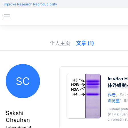
Improve Research Reproducibility
个人主页
文章
(1)
SC
In vitro
Hi
体外组蛋
作者：
Sak
浏览量：
9
Histone prote
Sakshi
(PTMs) (Bann
Chauhan
chromatin str
The proteolyt
Laboratory of