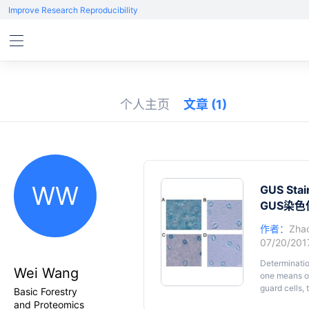
Improve Research Reproducibility
个人主页
文章
(1)
WW
GUS Stai
GUS染
作者：
Zhao
07/20/20
Determinatio
Wei Wang
one means of 
guard cells,
Basic Forestry
both mesophyl
and Proteomics