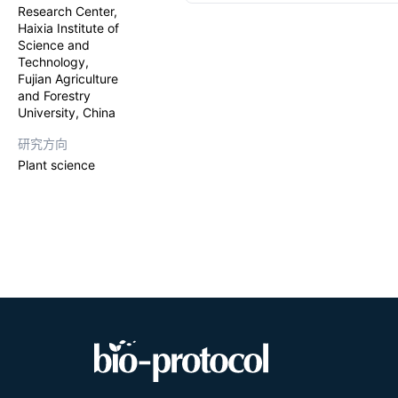
staining ima
Research Center,
mesophyll an
Haixia Institute of
the mesophyl
Science and
epidermal str
Technology,
found that G
Fujian Agriculture
expressed in
and Forestry
guard cells 
University, China
研究方向
Plant science