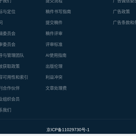
于我们
提交流程
广告诚信委
标与定位
稿件书写指南
广告政策
问
提交稿件
广告条款和
辑委员会
稿件评审
审委员会
评审标准
导与管理团队
AI使用指南
放获取政策
出版伦理
容可用性和索引
利益冲突
刊合作伙伴
文章处理费
业组织会员
系我们
京ICP备11029730号-1