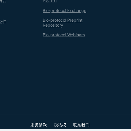
员会
Bio-101
Bio-protocol Exchange
Bio-protocol Preprint
条件
Repository
Bio-protocol Webinars
服务条款
隐私权
联系我们