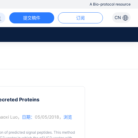
A Bio-protocol resource
CN
提交稿件
订阅
Secreted Proteins
aoxi Luo
，
日期：
05/05/2018，
浏览
on of predicted signal peptides. This method
2 vector in which the pSUC2 vector with