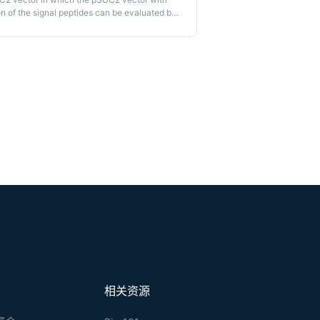
on of the signal peptides can be evaluated by
we provide the detailed description of
相关资源