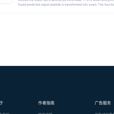
fused predicted signal peptide is transformed into yeast. The functi
using different selective media and color reaction. In this protocol, 
manipulation in order to implement easily.
于
作者指南
广告服务