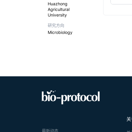
Huazhong
Agricultural
University
研究方向
Microbiology
关
最新动态