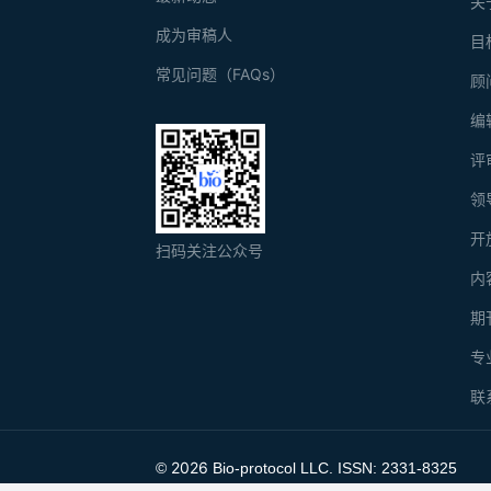
关
成为审稿人
目
常见问题（FAQs）
顾
编
评
领
开
扫码关注公众号
内
期
专
联
2026
©
Bio-protocol LLC. ISSN: 2331-8325