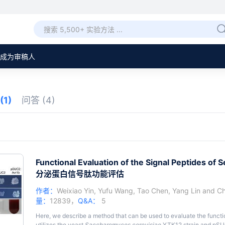
成为审稿人
(1)
问答
(4)
Functional Evaluation of the Signal Peptides of 
分泌蛋白信号肽功能评估
作者：
Weixiao Yin
,
Yufu Wang
,
Tao Chen
,
Yang Lin
and
Ch
量：
12839，
Q&A：
5
Here, we describe a method that can be used to evaluate the functi
utilizes the yeast
Saccharomyces cerevisiae
YTK12 strain and pSUC