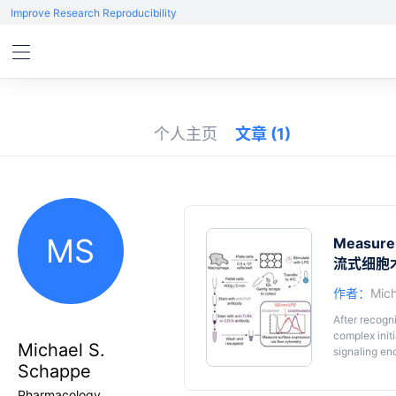
Improve Research Reproducibility
个人主页
文章
(1)
MS
Measurem
流式细胞术
作者：
Mich
After recogn
complex init
Michael S.
signaling e
Schappe
requires a r
of the earli
Pharmacology,