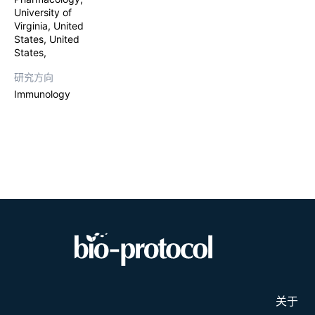
to study the
University of
stimulating 
Virginia, United
using flow c
States, United
derived macr
States,
contexts.
研究方向
Immunology
关于