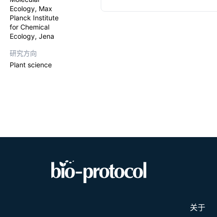
environmenta
Ecology, Max
colonization
Planck Institute
value for hi
for Chemical
blumenol der
Ecology, Jena
spectrometry
economically
研究方向
Plant science
关于