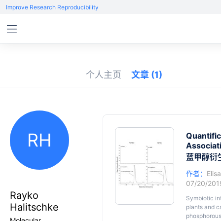
Improve Research Reproducibility
个人主页
文章
(1)
RH
Quantifi
Associat
蓝甲醇衍
作者：
Elis
07/20/20
Rayko
Symbiotic in
Halitschke
plants and ca
phosphorous,
Molecular