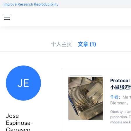
Improve Research Reproducibility
个人主页
文章
(1)
JE
Protocol
小鼠强迫
作者：
Mart
Dierssen
，
Obesity is a
Jose
proportion. 
Espinosa-
models are k
model to dra
Carrasco