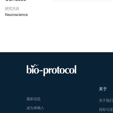
characterize
interrelatio
研究方向
intermittent
Neuroscience
studies are 
overeating o
(DIO). This 
forced intak
meal pattern
characteriza
behavioral a
choice proce
this diet. C
taste caused
food is ceas
high-caloric
confirm the 
explore large
关于
最新动态
关于我
成为审稿人
目标与